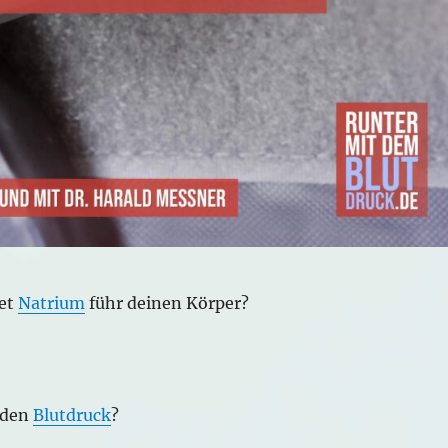
tet
Natrium
führ deinen Körper?
den
Blutdruck
?