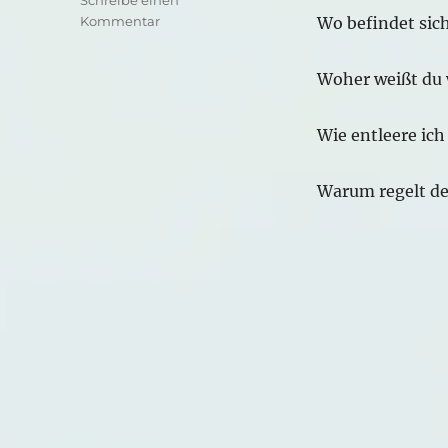
zu
Kommentar
Wo befindet sic
Bluthochdruck
und
Woher weißt du 
Kochsalz
Wie entleere ic
Warum regelt de