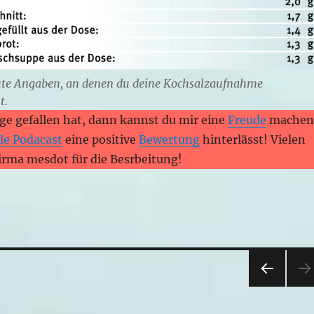
gute Angaben, an denen du deine Kochsalzaufnahme
t.
ge gefallen hat, dann kannst du mir eine
Freude
machen
le Podacast
eine positive
Bewertung
hinterlässt! Vielen
irma mesdot für die Besrbeitung!
VOR
HERI