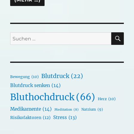
SU
Suchen
nach:
Blutdruck
(22)
Bewegung
(10)
Blutdruck senken
(14)
Bluthochdruck
(66)
Herz
(10)
Medikamente
(14)
Natrium
(9)
Meditation
(8)
Stress
(13)
Risikofaktoren
(12)