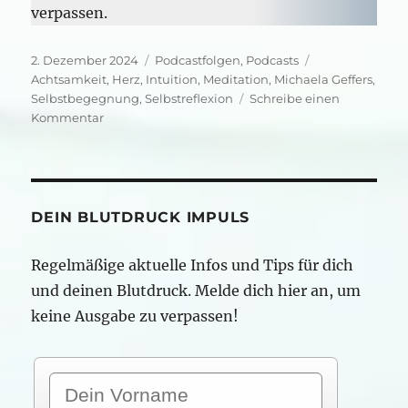
verpassen.
Veröffentlicht
Kategorien
Schlagwörter
2. Dezember 2024
Podcastfolgen
,
Podcasts
am
Achtsamkeit
,
Herz
,
Intuition
,
Meditation
,
Michaela Geffers
,
Selbstbegegnung
,
Selbstreflexion
Schreibe einen
zu
Kommentar
Mit
Intuition
dem
Druck
begegnen
DEIN BLUTDRUCK IMPULS
Regelmäßige aktuelle Infos und Tips für dich
und deinen Blutdruck. Melde dich hier an, um
keine Ausgabe zu verpassen!