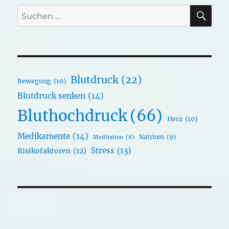
SU
Suchen
nach:
Blutdruck
(22)
Bewegung
(10)
Blutdruck senken
(14)
Bluthochdruck
(66)
Herz
(10)
Medikamente
(14)
Natrium
(9)
Meditation
(8)
Stress
(13)
Risikofaktoren
(12)