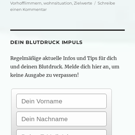
Vorhofflimmern
,
wohnsituation
,
Zielwerte
Schreibe
zu
einen Kommentar
Wer
profitiert
von
deinem
Bluthochdruck?
DEIN BLUTDRUCK IMPULS
Regelmäßige aktuelle Infos und Tips für dich
und deinen Blutdruck. Melde dich hier an, um
keine Ausgabe zu verpassen!