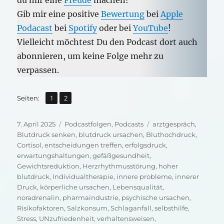
du mir eine
Freude
machen!
Gib mir eine positive
Bewertung
bei
Apple
Podacast
bei
Spotify
oder bei
YouTube
!
Vielleicht möchtest Du den Podcast dort auch
abonnieren, um keine Folge mehr zu
verpassen.
,
Seite
Seite
Seiten:
1
2
Veröffentlicht
Kategorien
Schlagwörter
7. April 2025
Podcastfolgen
,
Podcasts
arztgespräch
,
am
Blutdruck senken
,
blutdruck ursachen
,
Bluthochdruck
,
Cortisol
,
entscheidungen treffen
,
erfolgsdruck
,
erwartungshaltungen
,
gefäßgesundheit
,
Gewichtsreduktion
,
Herzrhythmusstörung
,
hoher
blutdruck
,
Individualtherapie
,
innere probleme
,
innerer
Druck
,
körperliche ursachen
,
Lebensqualität
,
noradrenalin
,
pharmaindustrie
,
psychische ursachen
,
Risikofaktoren
,
Salzkonsum
,
Schlaganfall
,
selbsthilfe
,
Stress
,
UNzufriedenheit
,
verhaltensweisen
,