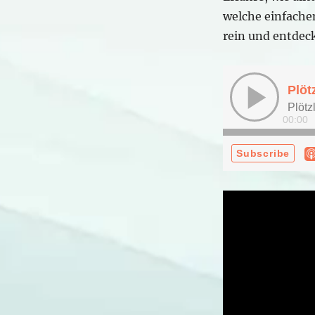
Blutdruckspitzen
welche einfachen
verstehen
rein und entdec