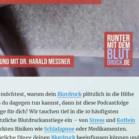
 möchtest, warum dein
Blutdruck
plötzlich in die Höhe
 du dagegen tun kannst, dann ist diese Podcastfolge
ge für dich! Wir tauchen tief in die 10 häufigsten
ötzliche Blutdruckanstiege ein – von
Stress
und
Koffein
eckten Risiken wie
Schlafapnoe
oder Medikamenten.
tägliche Dinge deinen
Blutdruck
beeinflussen können un