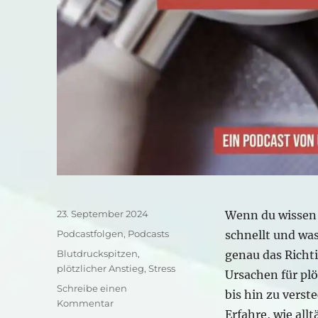
Veröffentlicht
23. September 2024
Wenn du wissen
am
Kategorien
Podcastfolgen
,
Podcasts
schnellt und was
Schlagwörter
Blutdruckspitzen
,
genau das Richti
plötzlicher Anstieg
,
Stress
Ursachen für pl
Schreibe einen
bis hin zu verst
zu
Kommentar
Erfahre, wie all
Plötzliche