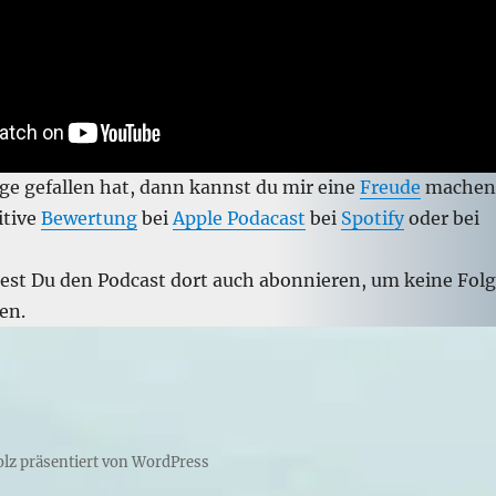
ge gefallen hat, dann kannst du mir eine
Freude
machen
itive
Bewertung
bei
Apple Podacast
bei
Spotify
oder bei
test Du den Podcast dort auch abonnieren, um keine Fol
en.
olz präsentiert von WordPress