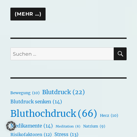
SU
Suchen
nach:
Blutdruck
(22)
Bewegung
(10)
Blutdruck senken
(14)
Bluthochdruck
(66)
Herz
(10)
Medikamente
(14)
Natrium
(9)
Meditation
(8)
Stress
(13)
Risikofaktoren
(12)