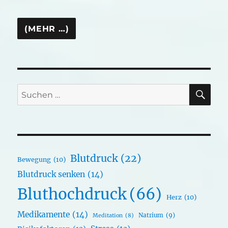
SU
Suchen
nach:
Blutdruck
(22)
Bewegung
(10)
Blutdruck senken
(14)
Bluthochdruck
(66)
Herz
(10)
Medikamente
(14)
Natrium
(9)
Meditation
(8)