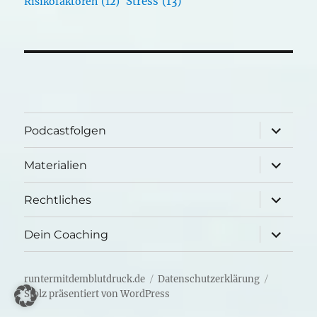
Stress
(13)
Risikofaktoren
(12)
Unterme
Podcastfolgen
öffnen
Unterme
Materialien
öffnen
Unterme
Rechtliches
öffnen
Unterme
Dein Coaching
öffnen
runtermitdemblutdruck.de
Datenschutzerklärung
Stolz präsentiert von WordPress