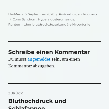
Autor
Veröffentlicht
Kategorien
HarMes
5. September 2020
Podcastfolgen
,
Podcasts
Schlagwörter
am
Conn Syndrom
,
Hyperaldosteronismus
,
Runtermitdemblutdruck.de
,
sekundäre Hypertonie
Schreibe einen Kommentar
Du musst
angemeldet
sein, um einen
Kommentar abzugeben.
Beitragsnavigation
ZURÜCK
Bluthochdruck und
Vorheriger
Beitrag:
Schlafapnoe