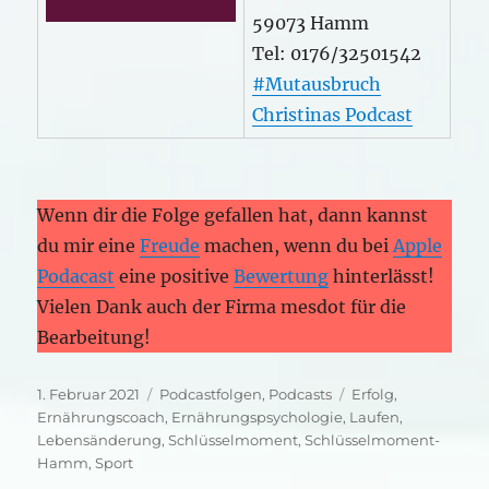
59073 Hamm
Tel: 0176/32501542
#Mutausbruch
Christinas Podcast
Wenn dir die Folge gefallen hat, dann kannst
du mir eine
Freude
machen, wenn du bei
Apple
Podacast
eine positive
Bewertung
hinterlässt!
Vielen Dank auch der Firma mesdot für die
Bearbeitung!
Veröffentlicht
Kategorien
Schlagwörter
1. Februar 2021
Podcastfolgen
,
Podcasts
Erfolg
,
am
Ernährungscoach
,
Ernährungspsychologie
,
Laufen
,
Lebensänderung
,
Schlüsselmoment
,
Schlüsselmoment-
Hamm
,
Sport