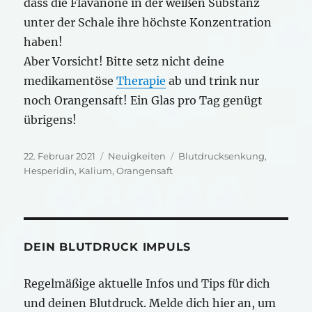
dass die Flavanone in der weißen Substanz
unter der Schale ihre höchste Konzentration
haben!
Aber Vorsicht! Bitte setz nicht deine
medikamentöse
Therapie
ab und trink nur
noch Orangensaft! Ein Glas pro Tag genügt
übrigens!
Veröffentlicht
Kategorien
Schlagwörter
22. Februar 2021
Neuigkeiten
Blutdrucksenkung
,
am
Hesperidin
,
Kalium
,
Orangensaft
DEIN BLUTDRUCK IMPULS
Regelmäßige aktuelle Infos und Tips für dich
und deinen Blutdruck. Melde dich hier an, um