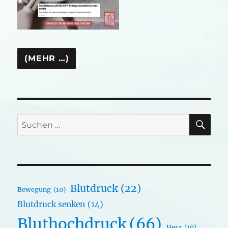
SU
Suchen
nach:
Blutdruck
(22)
Bewegung
(10)
Blutdruck senken
(14)
Bluthochdruck
(66)
Herz
(10)